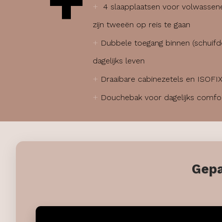
+
+
4 slaapplaatsen voor volwassen
zijn tweeën op reis te gaan
+
Dubbele toegang binnen (schuifde
dagelijks leven
+
Draaibare cabinezetels en ISOFIX
+
Douchebak voor dagelijks comfo
Gepa