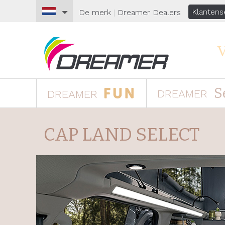
Klantens
De merk
|
Dreamer
Dealers
V
S
DREAMER
DREAMER
CAP LAND SELECT