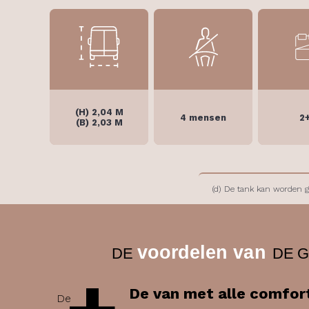
(H) 2,04 M
4 mensen
2
(B) 2,03 M
(d) De tank kan worden ge
voordelen van
DE
DE G
De van met alle comfor
De