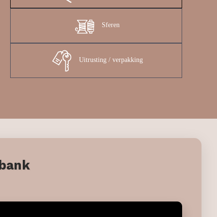
Sferen
Uitrusting / verpakking
tbank