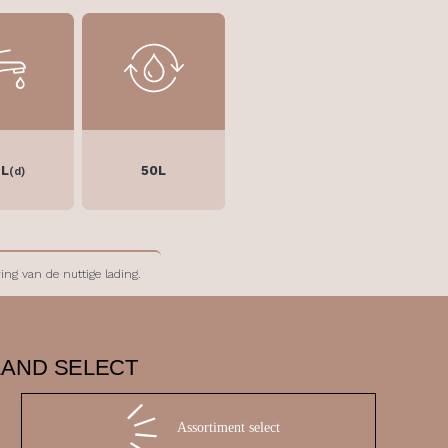
 L
50L
(d)
ing van de nuttige lading.
LAND SELECT
Assortiment select