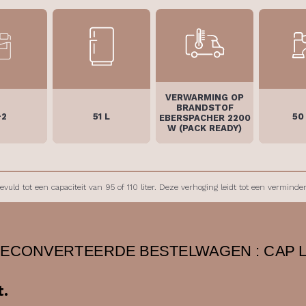
VERWARMING OP
BRANDSTOF
+2
51 L
50
EBERSPACHER 2200
W (PACK READY)
vuld tot een capaciteit van 95 of 110 liter. Deze verhoging leidt tot een verminder
ECONVERTEERDE BESTELWAGEN : CAP 
t.