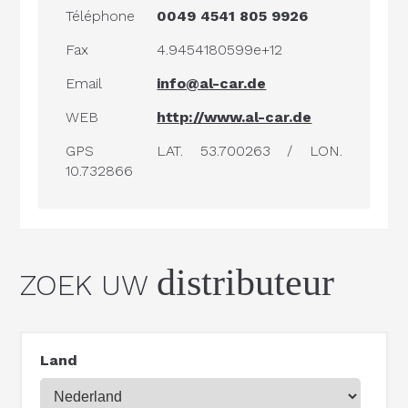
Téléphone
0049 4541 805 9926
Fax
4.9454180599e+12
Email
info@al-car.de
WEB
http://www.al-car.de
GPS
LAT. 53.700263 / LON.
10.732866
distributeur
ZOEK UW
Land