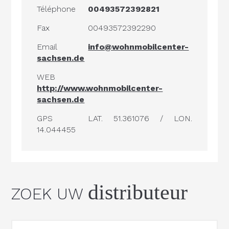
Téléphone
00493572392821
Fax
00493572392290
Email
info@wohnmobilcenter-
sachsen.de
WEB
http://www.wohnmobilcenter-
sachsen.de
GPS
LAT. 51.361076 / LON.
14.044455
distributeur
ZOEK UW