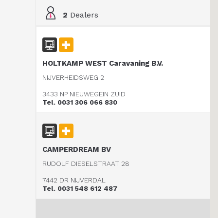
2
Dealers
HOLTKAMP WEST Caravaning B.V.
NIJVERHEIDSWEG 2
3433 NP NIEUWEGEIN ZUID
Tel. 0031 306 066 830
CAMPERDREAM BV
RUDOLF DIESELSTRAAT 28
7442 DR NIJVERDAL
Tel. 0031 548 612 487