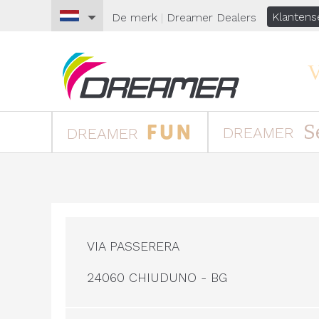
Klantens
De merk
|
Dreamer
Dealers
V
S
DREAMER
DREAMER
VIA PASSERERA
24060 CHIUDUNO - BG