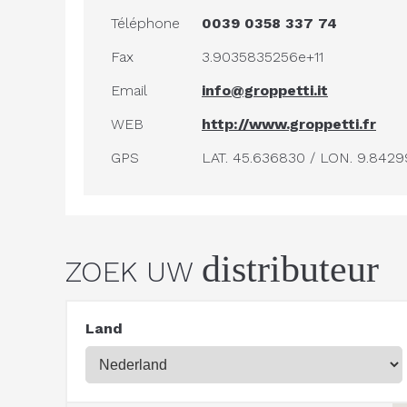
Téléphone
0039 0358 337 74
Fax
3.9035835256e+11
Email
info@groppetti.it
WEB
http://www.groppetti.fr
GPS
LAT. 45.636830 / LON. 9.842
distributeur
ZOEK UW
Land