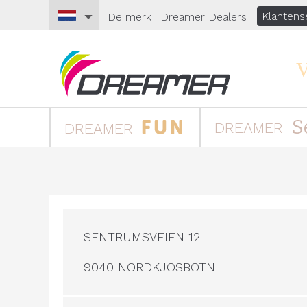
Klantens
De merk
|
Dreamer
Dealers
V
S
DREAMER
DREAMER
SENTRUMSVEIEN 12
9040 NORDKJOSBOTN