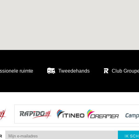
ssionele ruimte
Tweedehands
Club Group
R