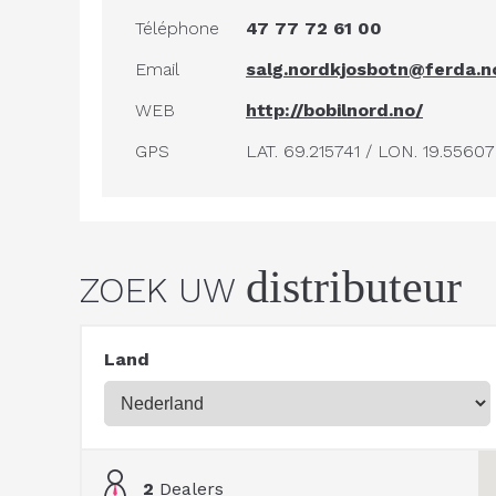
Téléphone
47 77 72 61 00
Email
salg.nordkjosbotn@ferda.n
WEB
http://bobilnord.no/
GPS
LAT. 69.215741 / LON. 19.5560
distributeur
ZOEK UW
Land
2
Dealers